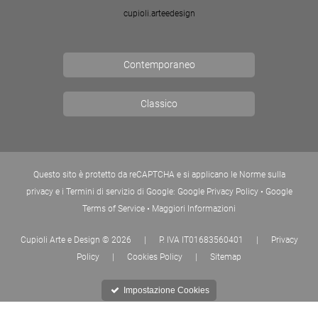
cupioli.arteedesign
Contemporaneo
Classico
Questo sito è protetto da reCAPTCHA e si applicano le Norme sulla
privacy e i Termini di servizio di Google:
Google Privacy Policy
•
Google
Terms of Service
•
Maggiori Informazioni
Cupioli Arte e Design
© 2026
|
P. IVA IT01683560401
|
Privacy
Policy
|
Cookies Policy
|
Sitemap
Impostazione Cookies
