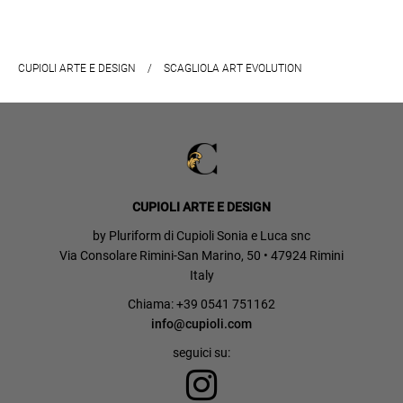
CUPIOLI ARTE E DESIGN
/
SCAGLIOLA ART EVOLUTION
CUPIOLI ARTE E DESIGN
by Pluriform di Cupioli Sonia e Luca snc
Via Consolare Rimini-San Marino, 50 • 47924 Rimini
Italy
Chiama: +39 0541 751162
info@cupioli.com
seguici su: