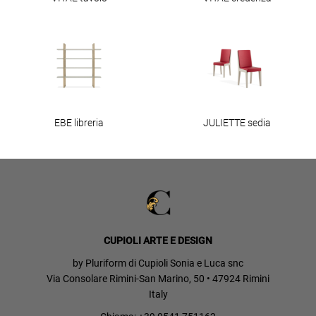
EBE libreria
JULIETTE sedia
CUPIOLI ARTE E DESIGN
by Pluriform di Cupioli Sonia e Luca snc
Via Consolare Rimini-San Marino, 50 • 47924 Rimini
Italy