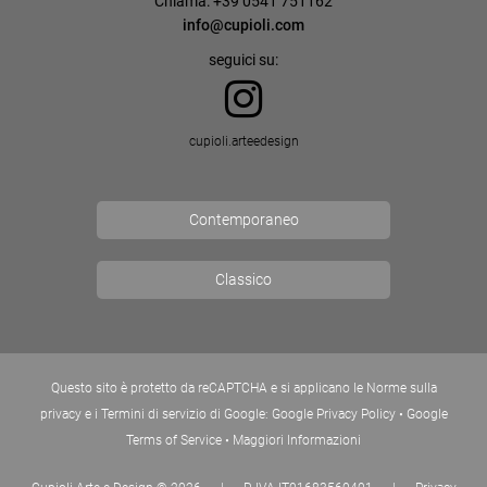
Chiama: +39 0541 751162
info@cupioli.com
seguici su:
cupioli.arteedesign
Contemporaneo
Classico
Questo sito è protetto da reCAPTCHA e si applicano le Norme sulla
privacy e i Termini di servizio di Google:
Google Privacy Policy
•
Google
Terms of Service
•
Maggiori Informazioni